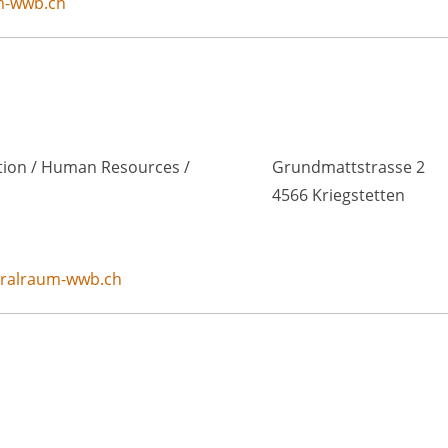
m-wwb.ch
ation / Human Resources /
Grundmattstrasse 2
4566 Kriegstetten
oralraum-wwb.ch