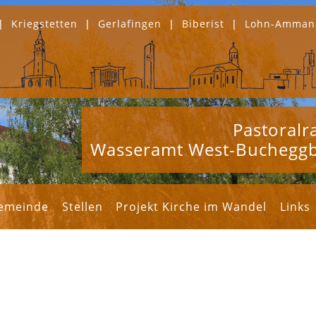
|
Kriegstetten
|
Gerlafingen
|
Biberist
|
Lohn-Amman
Pastoral
Wasseramt West-Buchegg
gemeinde
Stellen
Projekt Kirche im Wandel
Links