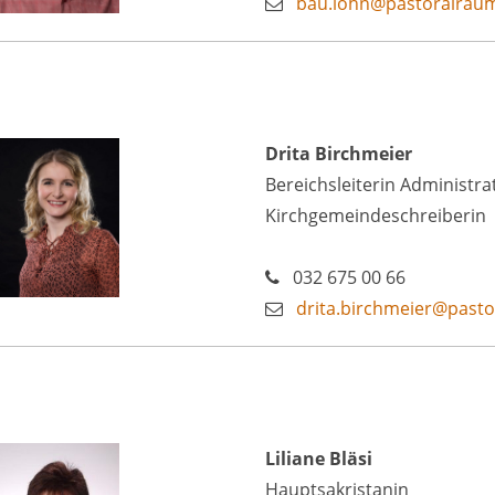
bau.lohn@pastoralrau
Drita Birchmeier
Bereichsleiterin Administr
Kirchgemeindeschreiberin
032 675 00 66
drita.birchmeier@past
Liliane Bläsi
Hauptsakristanin