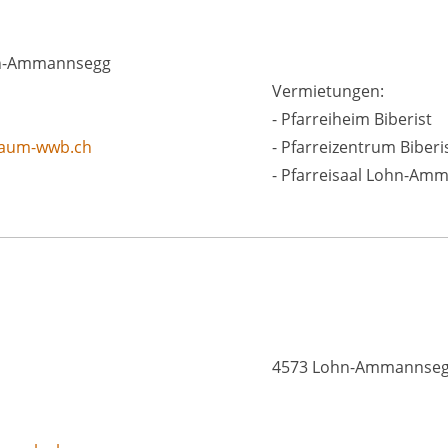
ohn-Ammannsegg
Vermietungen:
- Pfarreiheim Biberist
raum-wwb.ch
- Pfarreizentrum Biberi
- Pfarreisaal Lohn-Am
4573 Lohn-Ammannse