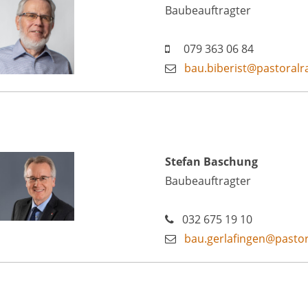
Baubeauftragter
079 363 06 84
bau.biberist@pastoral
Stefan Baschung
Baubeauftragter
032 675 19 10
bau.gerlafingen@pasto