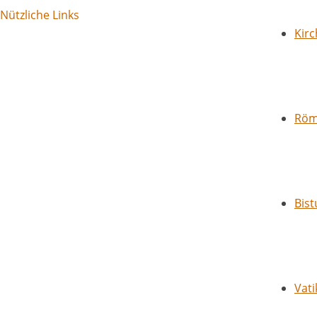
Nützliche Links
Kirc
Röm
Bis
Vati