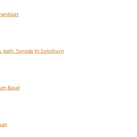
henblatt
.-kath. Synode Kt.Solothurn
tum Basel
kan