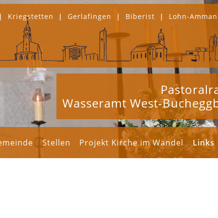
|
Kriegstetten
|
Gerlafingen
|
Biberist
|
Lohn-Amman
Pastoral
Wasseramt West-Buchegg
gemeinde
Stellen
Projekt Kirche im Wandel
Links